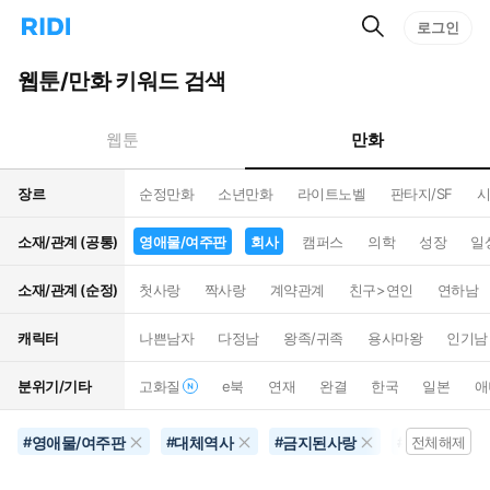
검
리
로그인
인
색
디
스
홈
턴
웹툰/만화 키워드 검색
으
트
로
검
이
색
만화
웹툰
동
장르
순정만화
소년만화
라이트노벨
판타지/SF
시
소재/관계 (공통)
영애물/여주판
회사
캠퍼스
의학
성장
일
소재/관계 (순정)
첫사랑
짝사랑
계약관계
친구>연인
연하남
캐릭터
나쁜남자
다정남
왕족/귀족
용사마왕
인기남
분위기/기타
고화질
e북
연재
완결
한국
일본
애
영애물/여주판
대체역사
금지된사랑
회사
#
#
#
#
전체해제