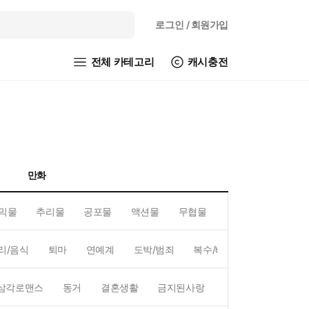
로그인
/ 회원가입
전체 카테고리
캐시충전
만화
믹물
추리물
공포물
액션물
무협물
GL/백합
리/음식
퇴마
연예계
도박/범죄
복수/배신
현대배경
삼각로맨스
동거
결혼생활
금지된사랑
하렘
역하렘