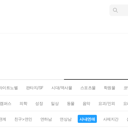
인
스
턴
트
검
색
라이트노벨
판타지/SF
시대/역사물
스포츠물
학원물
코
캠퍼스
의학
성장
일상
동물
음악
요괴/인외
요
관계
친구>연인
연하남
연상남
사내연애
사제지간