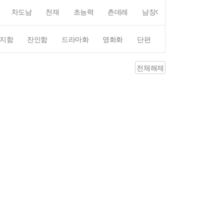
차도남
천재
초능력
츤데레
남장여자
여장남자
지함
잔인함
드라마화
영화화
단편
4컷만화
평점4
전체해제