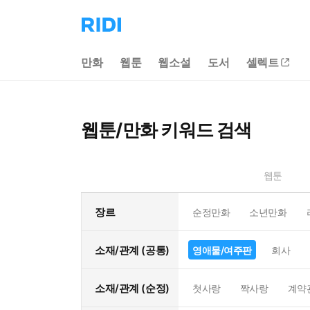
리
디
홈
만화
웹툰
웹소설
도서
셀렉트
으
로
이
동
웹툰/만화 키워드 검색
웹툰
장르
순정만화
소년만화
소재/관계 (공통)
영애물/여주판
회사
소재/관계 (순정)
첫사랑
짝사랑
계약