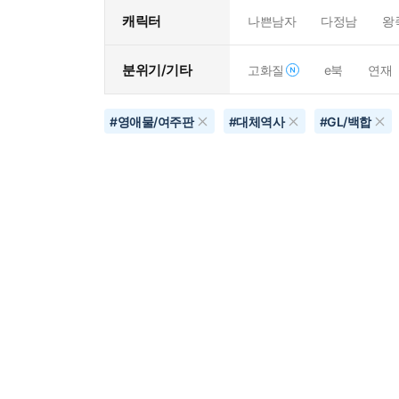
캐릭터
나쁜남자
다정남
왕
분위기/기타
고화질
e북
연재
#
영애물/여주판
#
대체역사
#
GL/백합