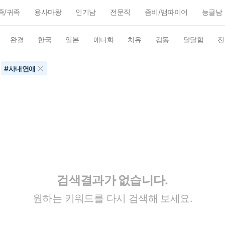
족/귀족
용사마왕
인기남
전문직
좀비/뱀파이어
능글남
완결
한국
일본
애니화
치유
감동
달달함
진
#
사내연애
검색결과가 없습니다.
원하는 키워드를 다시 검색해 보세요.