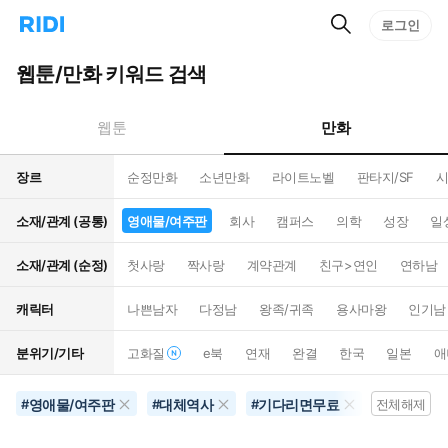
검
리
로그인
인
색
디
스
홈
턴
웹툰/만화 키워드 검색
으
트
로
검
이
색
만화
웹툰
동
장르
순정만화
소년만화
라이트노벨
판타지/SF
시
소재/관계 (공통)
영애물/여주판
회사
캠퍼스
의학
성장
일
소재/관계 (순정)
첫사랑
짝사랑
계약관계
친구>연인
연하남
캐릭터
나쁜남자
다정남
왕족/귀족
용사마왕
인기남
분위기/기타
고화질
e북
연재
완결
한국
일본
애
영애물/여주판
대체역사
기다리면무료
무협물
#
#
#
전체해제
#