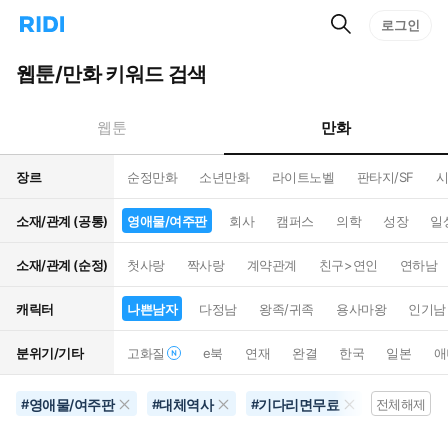
검
리
로그인
인
색
디
스
홈
턴
웹툰/만화 키워드 검색
으
트
로
검
이
색
만화
웹툰
동
장르
순정만화
소년만화
라이트노벨
판타지/SF
시
소재/관계 (공통)
영애물/여주판
회사
캠퍼스
의학
성장
일
소재/관계 (순정)
첫사랑
짝사랑
계약관계
친구>연인
연하남
캐릭터
나쁜남자
다정남
왕족/귀족
용사마왕
인기남
분위기/기타
고화질
e북
연재
완결
한국
일본
애
영애물/여주판
대체역사
기다리면무료
무협물
#
#
#
전체해제
#