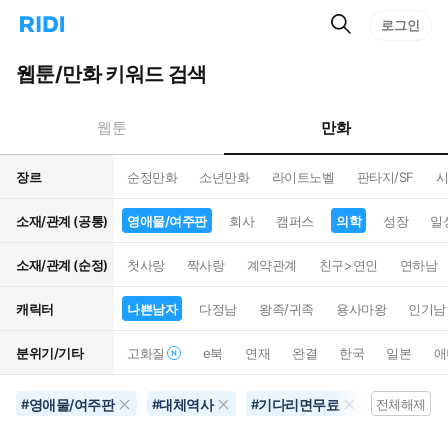
검
리
로그인
인
색
디
스
홈
턴
웹툰/만화 키워드 검색
으
트
로
검
이
색
만화
웹툰
동
장르
순정만화
소년만화
라이트노벨
판타지/SF
시
소재/관계 (공통)
영애물/여주판
회사
캠퍼스
의학
성장
일
소재/관계 (순정)
첫사랑
짝사랑
계약관계
친구>연인
연하남
캐릭터
나쁜남자
다정남
왕족/귀족
용사마왕
인기남
분위기/기타
고화질
e북
연재
완결
한국
일본
애
영애물/여주판
대체역사
기다리면무료
무협물
#
#
#
전체해제
#