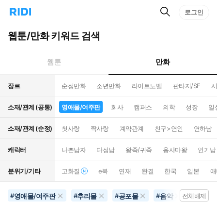
검
리
로그인
인
색
디
스
홈
턴
웹툰/만화 키워드 검색
으
트
로
검
이
색
만화
웹툰
동
장르
순정만화
소년만화
라이트노벨
판타지/SF
시
소재/관계 (공통)
영애물/여주판
회사
캠퍼스
의학
성장
일
소재/관계 (순정)
첫사랑
짝사랑
계약관계
친구>연인
연하남
캐릭터
나쁜남자
다정남
왕족/귀족
용사마왕
인기남
분위기/기타
고화질
e북
연재
완결
한국
일본
애
영애물/여주판
추리물
공포물
음악
영화화
#
#
#
#
전체해제
#