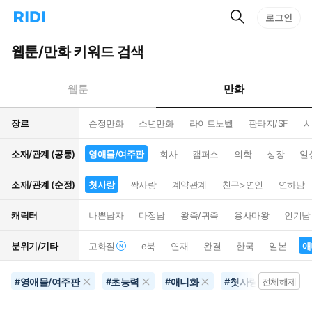
검
리
로그인
인
색
디
스
홈
턴
웹툰/만화 키워드 검색
으
트
로
검
이
색
만화
웹툰
동
장르
순정만화
소년만화
라이트노벨
판타지/SF
시
소재/관계 (공통)
영애물/여주판
회사
캠퍼스
의학
성장
일
소재/관계 (순정)
첫사랑
짝사랑
계약관계
친구>연인
연하남
캐릭터
나쁜남자
다정남
왕족/귀족
용사마왕
인기남
분위기/기타
고화질
e북
연재
완결
한국
일본
애
영애물/여주판
초능력
애니화
첫사랑
#
#
#
#
전체해제