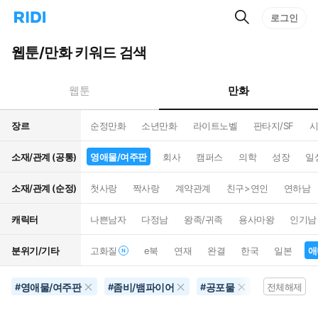
검
리
로그인
인
색
디
스
홈
턴
웹툰/만화 키워드 검색
으
트
로
검
이
색
만화
웹툰
동
장르
순정만화
소년만화
라이트노벨
판타지/SF
시
소재/관계 (공통)
영애물/여주판
회사
캠퍼스
의학
성장
일
소재/관계 (순정)
첫사랑
짝사랑
계약관계
친구>연인
연하남
캐릭터
나쁜남자
다정남
왕족/귀족
용사마왕
인기남
분위기/기타
고화질
e북
연재
완결
한국
일본
애
영애물/여주판
좀비/뱀파이어
공포물
금지된사랑
#
#
#
#
전체해제