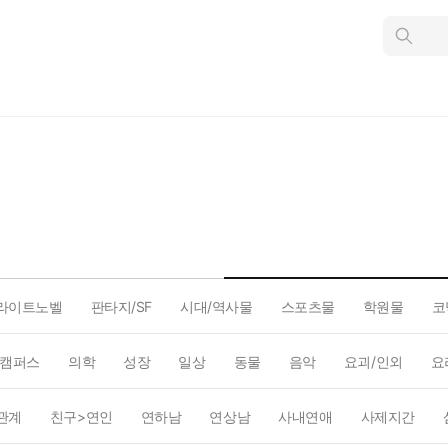
인
스
턴
트
검
색
라이트노벨
판타지/SF
시대/역사물
스포츠물
학원물
코
캠퍼스
의학
성장
일상
동물
음악
요괴/인외
요
관계
친구>연인
연하남
연상남
사내연애
사제지간