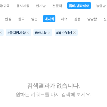
족/귀족
용사마왕
인기남
전문직
좀비/뱀파이어
능글남
완결
한국
일본
애니화
치유
감동
달달함
진
#
금지된사랑
#
애니화
#
복수/배신
검색결과가 없습니다.
원하는 키워드를 다시 검색해 보세요.