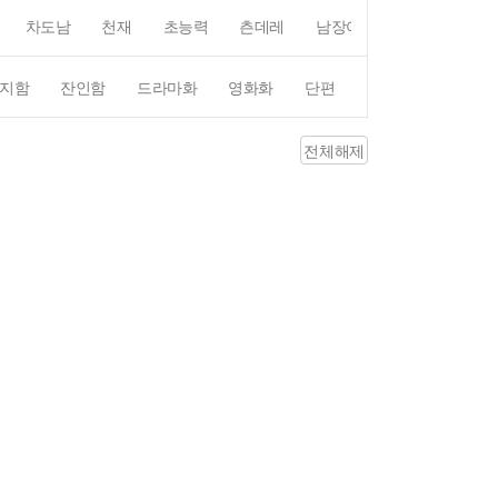
차도남
천재
초능력
츤데레
남장여자
여장남자
지함
잔인함
드라마화
영화화
단편
4컷만화
평점4
전체해제