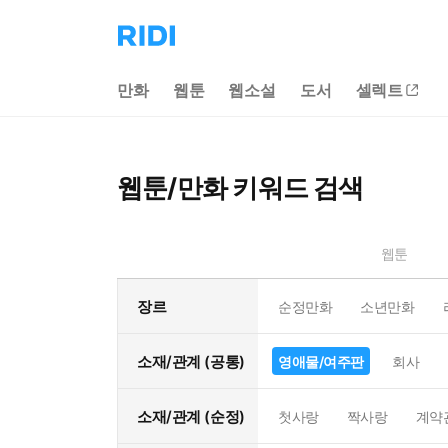
리
디
홈
만화
웹툰
웹소설
도서
셀렉트
으
로
이
동
웹툰/만화 키워드 검색
웹툰
장르
순정만화
소년만화
소재/관계 (공통)
영애물/여주판
회사
소재/관계 (순정)
첫사랑
짝사랑
계약