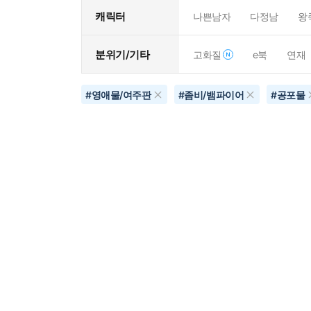
캐릭터
나쁜남자
다정남
왕
분위기/기타
고화질
e북
연재
#
영애물/여주판
#
좀비/뱀파이어
#
공포물