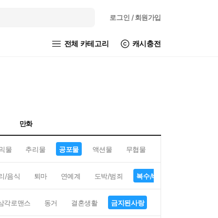
로그인
/ 회원가입
전체 카테고리
캐시충전
만화
믹물
추리물
공포물
액션물
무협물
GL/백합
리/음식
퇴마
연예계
도박/범죄
복수/배신
현대배경
삼각로맨스
동거
결혼생활
금지된사랑
하렘
역하렘