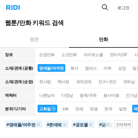
검
리
로그인
인
색
디
스
홈
턴
웹툰/만화 키워드 검색
으
트
로
검
이
색
만화
웹툰
동
장르
순정만화
소년만화
라이트노벨
판타지/SF
시
소재/관계 (공통)
영애물/여주판
회사
캠퍼스
의학
성장
일
소재/관계 (순정)
첫사랑
짝사랑
계약관계
친구>연인
연하남
캐릭터
나쁜남자
다정남
왕족/귀족
용사마왕
인기남
분위기/기타
고화질
e북
연재
완결
한국
일본
애
영애물/여주판
츤데레
공포물
금지된사랑
#
#
#
#
전체해제
#