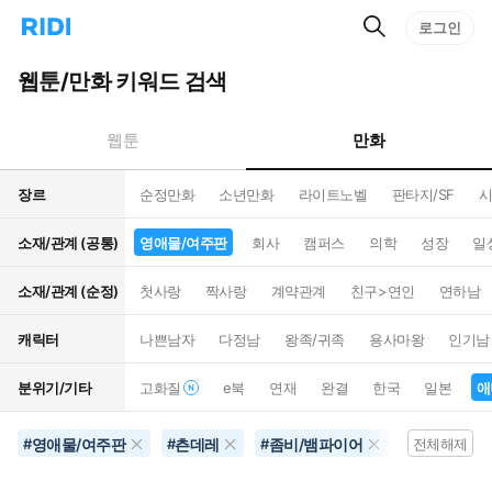
검
리
로그인
인
색
디
스
홈
턴
웹툰/만화 키워드 검색
으
트
로
검
이
색
만화
웹툰
동
장르
순정만화
소년만화
라이트노벨
판타지/SF
시
소재/관계 (공통)
영애물/여주판
회사
캠퍼스
의학
성장
일
소재/관계 (순정)
첫사랑
짝사랑
계약관계
친구>연인
연하남
캐릭터
나쁜남자
다정남
왕족/귀족
용사마왕
인기남
분위기/기타
고화질
e북
연재
완결
한국
일본
애
영애물/여주판
츤데레
좀비/뱀파이어
공포물
#
#
#
#
전체해제