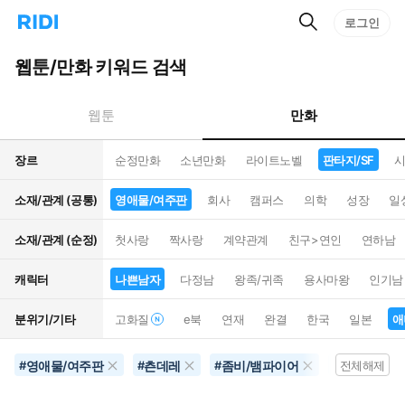
검
리
로그인
인
색
디
스
홈
턴
웹툰/만화 키워드 검색
으
트
로
검
이
색
만화
웹툰
동
장르
순정만화
소년만화
라이트노벨
판타지/SF
시
소재/관계 (공통)
영애물/여주판
회사
캠퍼스
의학
성장
일
소재/관계 (순정)
첫사랑
짝사랑
계약관계
친구>연인
연하남
캐릭터
나쁜남자
다정남
왕족/귀족
용사마왕
인기남
분위기/기타
고화질
e북
연재
완결
한국
일본
애
영애물/여주판
츤데레
좀비/뱀파이어
공포물
#
#
#
#
전체해제