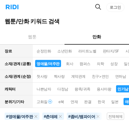
검
리
로그인
인
색
디
스
홈
턴
웹툰/만화 키워드 검색
으
트
로
검
이
색
만화
웹툰
동
장르
순정만화
소년만화
라이트노벨
판타지/SF
시
소재/관계 (공통)
영애물/여주판
회사
캠퍼스
의학
성장
일
소재/관계 (순정)
첫사랑
짝사랑
계약관계
친구>연인
연하남
캐릭터
나쁜남자
다정남
왕족/귀족
용사마왕
인기남
분위기/기타
고화질
e북
연재
완결
한국
일본
애
영애물/여주판
츤데레
좀비/뱀파이어
공포물
#
#
#
#
전체해제