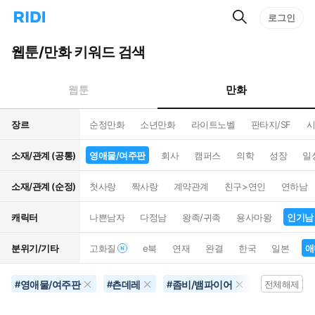
검
리
로그인
인
색
디
스
홈
턴
웹툰/만화 키워드 검색
으
트
로
검
이
색
만화
웹툰
동
장르
순정만화
소년만화
라이트노벨
판타지/SF
시
소재/관계 (공통)
영애물/여주판
회사
캠퍼스
의학
성장
일
소재/관계 (순정)
첫사랑
짝사랑
계약관계
친구>연인
연하남
캐릭터
나쁜남자
다정남
왕족/귀족
용사마왕
인기남
분위기/기타
고화질
e북
연재
완결
한국
일본
애
영애물/여주판
츤데레
좀비/뱀파이어
공포물
#
#
#
#
전체해제