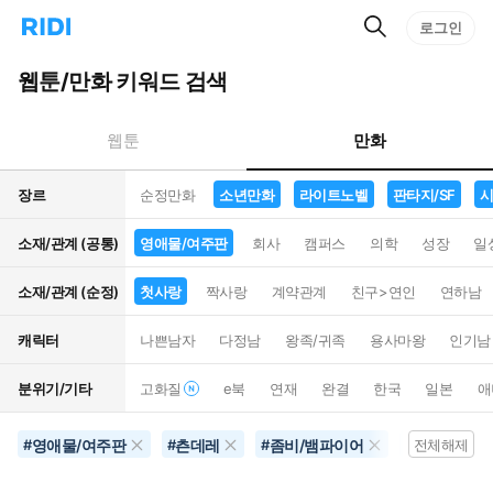
검
리
로그인
인
색
디
스
홈
턴
웹툰/만화 키워드 검색
으
트
로
검
이
색
만화
웹툰
동
장르
순정만화
소년만화
라이트노벨
판타지/SF
시
소재/관계 (공통)
영애물/여주판
회사
캠퍼스
의학
성장
일
소재/관계 (순정)
첫사랑
짝사랑
계약관계
친구>연인
연하남
캐릭터
나쁜남자
다정남
왕족/귀족
용사마왕
인기남
분위기/기타
고화질
e북
연재
완결
한국
일본
애
영애물/여주판
츤데레
좀비/뱀파이어
영화화
#
#
#
#
전체해제