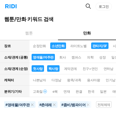
검
리
로그인
인
색
디
스
홈
턴
웹툰/만화 키워드 검색
으
트
로
검
이
색
만화
웹툰
동
장르
순정만화
소년만화
라이트노벨
판타지/SF
시
소재/관계 (공통)
영애물/여주판
회사
캠퍼스
의학
성장
일
소재/관계 (순정)
첫사랑
짝사랑
계약관계
친구>연인
연하남
캐릭터
나쁜남자
다정남
왕족/귀족
용사마왕
인기남
분위기/기타
고화질
e북
연재
완결
한국
일본
애
영애물/여주판
츤데레
좀비/뱀파이어
영화화
#
#
#
#
전체해제