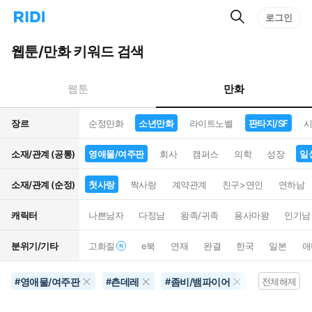
검
리
로그인
인
색
디
스
홈
턴
웹툰/만화 키워드 검색
으
트
로
검
이
색
만화
웹툰
동
장르
순정만화
소년만화
라이트노벨
판타지/SF
시
소재/관계 (공통)
영애물/여주판
회사
캠퍼스
의학
성장
일
소재/관계 (순정)
첫사랑
짝사랑
계약관계
친구>연인
연하남
캐릭터
나쁜남자
다정남
왕족/귀족
용사마왕
인기남
분위기/기타
고화질
e북
연재
완결
한국
일본
애
영애물/여주판
츤데레
좀비/뱀파이어
영화화
#
#
#
#
전체해제