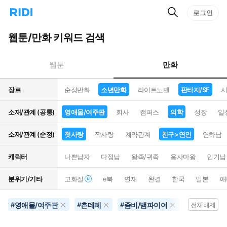
검
리
로그인
인
색
디
스
홈
턴
웹툰/만화 키워드 검색
으
트
로
검
이
색
만화
웹툰
동
장르
순정만화
소년만화
라이트노벨
판타지/SF
시
소재/관계 (공통)
영애물/여주판
회사
캠퍼스
의학
성장
일
소재/관계 (순정)
첫사랑
짝사랑
계약관계
친구>연인
연하남
캐릭터
나쁜남자
다정남
왕족/귀족
용사마왕
인기남
분위기/기타
고화질
e북
연재
완결
한국
일본
애
영애물/여주판
츤데레
좀비/뱀파이어
영화화
#
#
#
#
전체해제