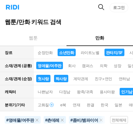
검
리
로그인
인
색
디
스
홈
턴
웹툰/만화 키워드 검색
으
트
로
검
이
색
만화
웹툰
동
장르
순정만화
소년만화
라이트노벨
판타지/SF
시
소재/관계 (공통)
영애물/여주판
회사
캠퍼스
의학
성장
일
소재/관계 (순정)
첫사랑
짝사랑
계약관계
친구>연인
연하남
캐릭터
나쁜남자
다정남
왕족/귀족
용사마왕
인기남
분위기/기타
고화질
e북
연재
완결
한국
일본
애
영애물/여주판
츤데레
좀비/뱀파이어
영화화
#
#
#
#
전체해제