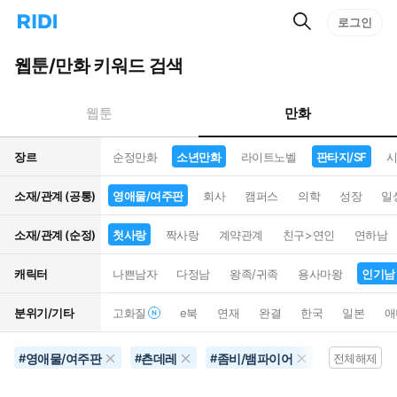
검
리
로그인
인
색
디
스
홈
턴
웹툰/만화 키워드 검색
으
트
로
검
이
색
만화
웹툰
동
장르
순정만화
소년만화
라이트노벨
판타지/SF
시
소재/관계 (공통)
영애물/여주판
회사
캠퍼스
의학
성장
일
소재/관계 (순정)
첫사랑
짝사랑
계약관계
친구>연인
연하남
캐릭터
나쁜남자
다정남
왕족/귀족
용사마왕
인기남
분위기/기타
고화질
e북
연재
완결
한국
일본
애
영애물/여주판
츤데레
좀비/뱀파이어
영화화
#
#
#
#
전체해제