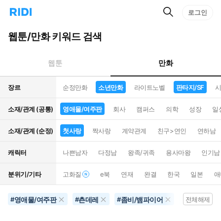
검
리
로그인
인
색
디
스
홈
턴
웹툰/만화 키워드 검색
으
트
로
검
이
색
만화
웹툰
동
장르
순정만화
소년만화
라이트노벨
판타지/SF
시
소재/관계 (공통)
영애물/여주판
회사
캠퍼스
의학
성장
일
소재/관계 (순정)
첫사랑
짝사랑
계약관계
친구>연인
연하남
캐릭터
나쁜남자
다정남
왕족/귀족
용사마왕
인기남
분위기/기타
고화질
e북
연재
완결
한국
일본
애
영애물/여주판
츤데레
좀비/뱀파이어
영화화
#
#
#
#
전체해제