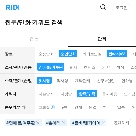
검
리
로그인
인
색
디
스
홈
턴
웹툰/만화 키워드 검색
으
트
로
검
이
색
만화
웹툰
동
장르
순정만화
소년만화
라이트노벨
판타지/SF
시
소재/관계 (공통)
영애물/여주판
회사
캠퍼스
의학
성장
일
소재/관계 (순정)
첫사랑
짝사랑
계약관계
친구>연인
연하남
캐릭터
나쁜남자
다정남
왕족/귀족
용사마왕
인기남
분위기/기타
고화질
e북
연재
완결
한국
일본
애
영애물/여주판
츤데레
좀비/뱀파이어
영화화
#
#
#
#
전체해제