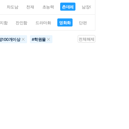
차도남
천재
초능력
츤데레
남장여자
여장남자
지함
잔인함
드라마화
영화화
단편
4컷만화
평점4
전체해제
점100개이상
#
학원물