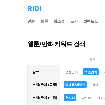
리
디
홈
만화
웹툰
웹소설
도서
셀렉트
으
로
이
동
웹툰/만화 키워드 검색
웹툰
장르
순정만화
소년만화
소재/관계 (공통)
영애물/여주판
회사
소재/관계 (순정)
첫사랑
짝사랑
계약