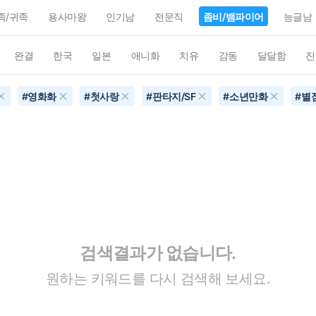
족/귀족
용사마왕
인기남
전문직
좀비/뱀파이어
능글남
완결
한국
일본
애니화
치유
감동
달달함
진
#
영화화
#
첫사랑
#
판타지/SF
#
소년만화
#
별
검색결과가 없습니다.
원하는 키워드를 다시 검색해 보세요.