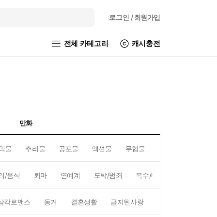
로그인
/ 회원가입
전체 카테고리
캐시충전
만화
믹물
추리물
공포물
액션물
무협물
GL/백합
리/음식
퇴마
연예계
도박/범죄
복수/배신
현대배경
삼각로맨스
동거
결혼생활
금지된사랑
하렘
역하렘