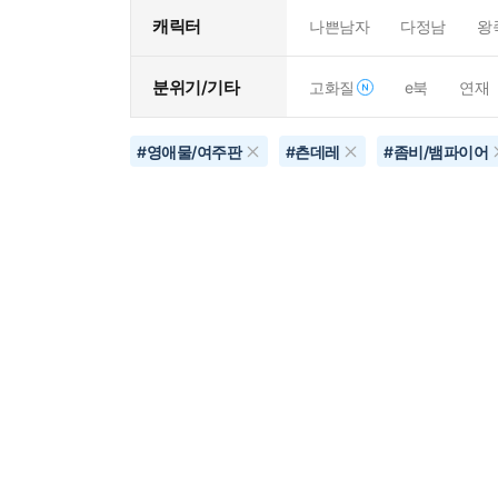
캐릭터
나쁜남자
다정남
왕
분위기/기타
고화질
e북
연재
#
영애물/여주판
#
츤데레
#
좀비/뱀파이어