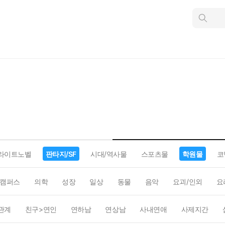
인
스
턴
트
검
색
라이트노벨
판타지/SF
시대/역사물
스포츠물
학원물
코
캠퍼스
의학
성장
일상
동물
음악
요괴/인외
요
관계
친구>연인
연하남
연상남
사내연애
사제지간