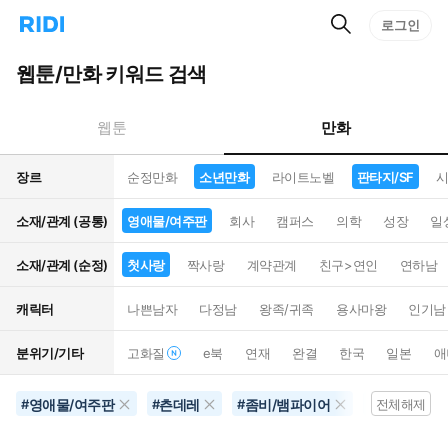
검
리
로그인
인
색
디
스
홈
턴
웹툰/만화 키워드 검색
으
트
로
검
이
색
만화
웹툰
동
장르
순정만화
소년만화
라이트노벨
판타지/SF
시
소재/관계 (공통)
영애물/여주판
회사
캠퍼스
의학
성장
일
소재/관계 (순정)
첫사랑
짝사랑
계약관계
친구>연인
연하남
캐릭터
나쁜남자
다정남
왕족/귀족
용사마왕
인기남
분위기/기타
고화질
e북
연재
완결
한국
일본
애
영애물/여주판
츤데레
좀비/뱀파이어
영화화
#
#
#
#
전체해제