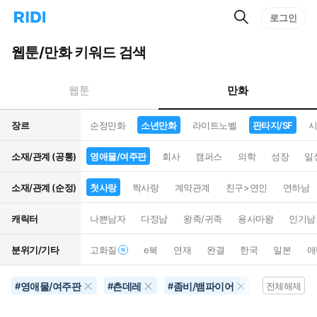
검
리
로그인
인
색
디
스
홈
턴
웹툰/만화 키워드 검색
으
트
로
검
이
색
만화
웹툰
동
장르
순정만화
소년만화
라이트노벨
판타지/SF
시
소재/관계 (공통)
영애물/여주판
회사
캠퍼스
의학
성장
일
소재/관계 (순정)
첫사랑
짝사랑
계약관계
친구>연인
연하남
캐릭터
나쁜남자
다정남
왕족/귀족
용사마왕
인기남
분위기/기타
고화질
e북
연재
완결
한국
일본
애
영애물/여주판
츤데레
좀비/뱀파이어
영화화
#
#
#
#
전체해제