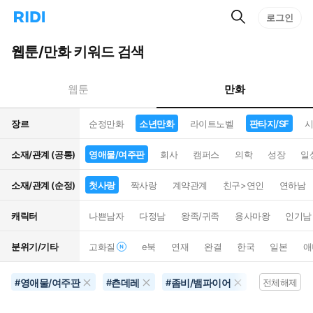
검
리
로그인
인
색
디
스
홈
턴
웹툰/만화 키워드 검색
으
트
로
검
이
색
만화
웹툰
동
장르
순정만화
소년만화
라이트노벨
판타지/SF
시
소재/관계 (공통)
영애물/여주판
회사
캠퍼스
의학
성장
일
소재/관계 (순정)
첫사랑
짝사랑
계약관계
친구>연인
연하남
캐릭터
나쁜남자
다정남
왕족/귀족
용사마왕
인기남
분위기/기타
고화질
e북
연재
완결
한국
일본
애
영애물/여주판
츤데레
좀비/뱀파이어
영화화
#
#
#
#
전체해제