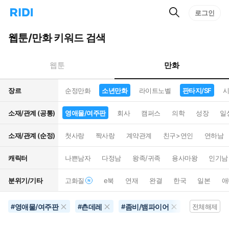
검
리
로그인
인
색
디
스
홈
턴
웹툰/만화 키워드 검색
으
트
로
검
이
색
만화
웹툰
동
장르
순정만화
소년만화
라이트노벨
판타지/SF
시
소재/관계 (공통)
영애물/여주판
회사
캠퍼스
의학
성장
일
소재/관계 (순정)
첫사랑
짝사랑
계약관계
친구>연인
연하남
캐릭터
나쁜남자
다정남
왕족/귀족
용사마왕
인기남
분위기/기타
고화질
e북
연재
완결
한국
일본
애
영애물/여주판
츤데레
좀비/뱀파이어
영화화
#
#
#
#
전체해제