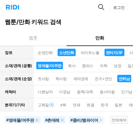
검
리
로그인
인
색
디
스
홈
턴
웹툰/만화 키워드 검색
으
트
로
검
이
색
만화
웹툰
동
장르
순정만화
소년만화
라이트노벨
판타지/SF
시
소재/관계 (공통)
영애물/여주판
회사
캠퍼스
의학
성장
일
소재/관계 (순정)
첫사랑
짝사랑
계약관계
친구>연인
연하남
캐릭터
나쁜남자
다정남
왕족/귀족
용사마왕
인기남
분위기/기타
고화질
e북
연재
완결
한국
일본
애
영애물/여주판
츤데레
좀비/뱀파이어
영화화
#
#
#
#
전체해제