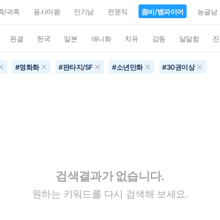
족/귀족
용사마왕
인기남
전문직
좀비/뱀파이어
능글남
완결
한국
일본
애니화
치유
감동
달달함
진
#
영화화
#
판타지/SF
#
소년만화
#
30권이상
검색결과가 없습니다.
원하는 키워드를 다시 검색해 보세요.