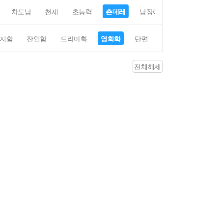
차도남
천재
초능력
츤데레
남장여자
여장남자
지함
잔인함
드라마화
영화화
단편
4컷만화
평점4
전체해제