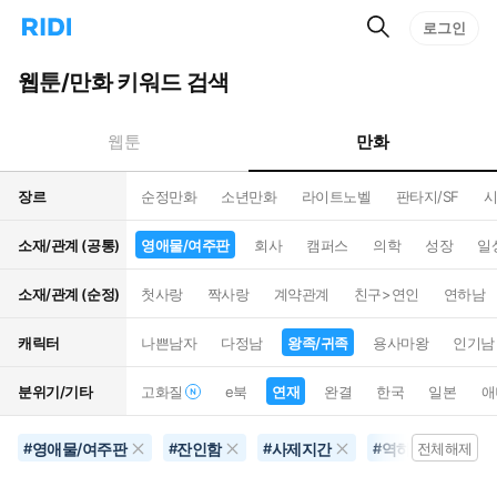
검
리
로그인
인
색
디
스
홈
턴
웹툰/만화 키워드 검색
으
트
로
검
이
색
만화
웹툰
동
장르
순정만화
소년만화
라이트노벨
판타지/SF
시
소재/관계 (공통)
영애물/여주판
회사
캠퍼스
의학
성장
일
소재/관계 (순정)
첫사랑
짝사랑
계약관계
친구>연인
연하남
캐릭터
나쁜남자
다정남
왕족/귀족
용사마왕
인기남
분위기/기타
고화질
e북
연재
완결
한국
일본
애
영애물/여주판
잔인함
사제지간
역하렘
4
#
#
#
#
전체해제
#