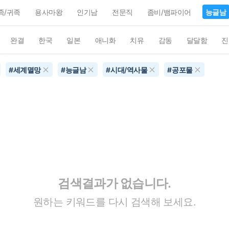
족/귀족
용사마왕
인기남
전문직
좀비/뱀파이어
능글남
완결
한국
일본
애니화
치유
감동
달달함
진
#
세계멸망
#
능글남
#
시대/역사물
#
공포물
검색결과가 없습니다.
원하는 키워드를 다시 검색해 보세요.