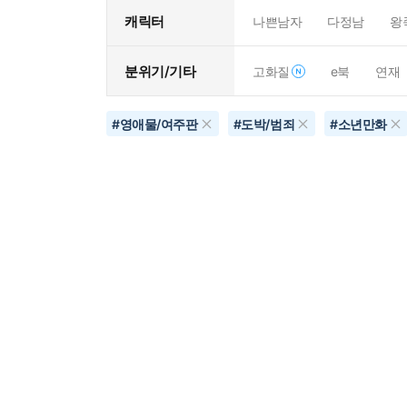
캐릭터
나쁜남자
다정남
왕
분위기/기타
고화질
e북
연재
#
영애물/여주판
#
도박/범죄
#
소년만화