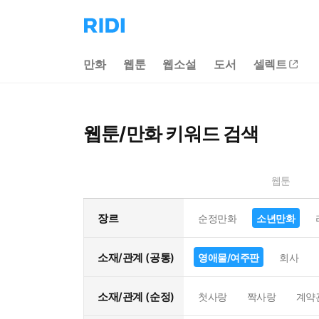
리
디
홈
만화
웹툰
웹소설
도서
셀렉트
으
로
이
동
웹툰/만화 키워드 검색
웹툰
장르
순정만화
소년만화
소재/관계 (공통)
영애물/여주판
회사
소재/관계 (순정)
첫사랑
짝사랑
계약