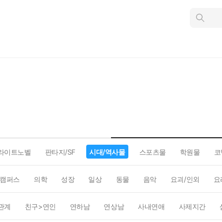
인
스
턴
트
검
색
라이트노벨
판타지/SF
시대/역사물
스포츠물
학원물
코
캠퍼스
의학
성장
일상
동물
음악
요괴/인외
요
관계
친구>연인
연하남
연상남
사내연애
사제지간