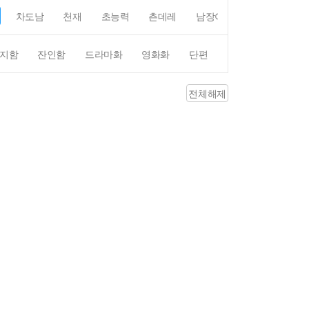
차도남
천재
초능력
츤데레
남장여자
여장남자
지함
잔인함
드라마화
영화화
단편
4컷만화
평점4
전체해제