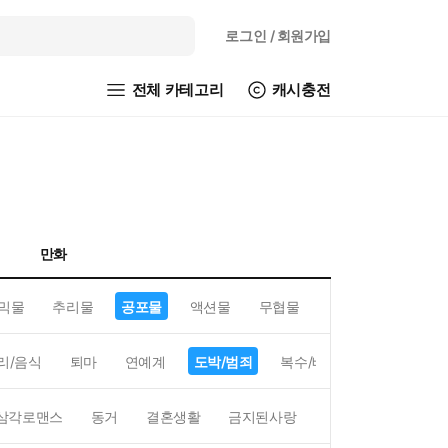
로그인
/ 회원가입
전체 카테고리
캐시충전
만화
믹물
추리물
공포물
액션물
무협물
GL/백합
리/음식
퇴마
연예계
도박/범죄
복수/배신
현대배경
삼각로맨스
동거
결혼생활
금지된사랑
하렘
역하렘