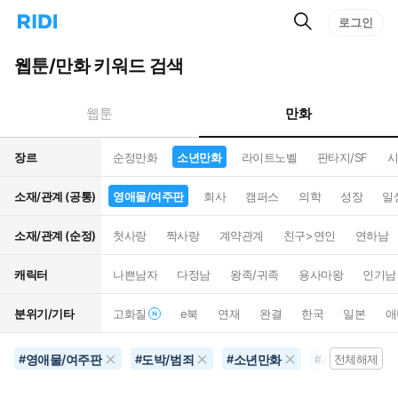
검
리
로그인
인
색
디
스
홈
턴
웹툰/만화 키워드 검색
으
트
로
검
이
색
만화
웹툰
동
장르
순정만화
소년만화
라이트노벨
판타지/SF
시
소재/관계 (공통)
영애물/여주판
회사
캠퍼스
의학
성장
일
소재/관계 (순정)
첫사랑
짝사랑
계약관계
친구>연인
연하남
캐릭터
나쁜남자
다정남
왕족/귀족
용사마왕
인기남
분위기/기타
고화질
e북
연재
완결
한국
일본
애
영애물/여주판
도박/범죄
소년만화
세계멸망
#
#
#
#
전체해제