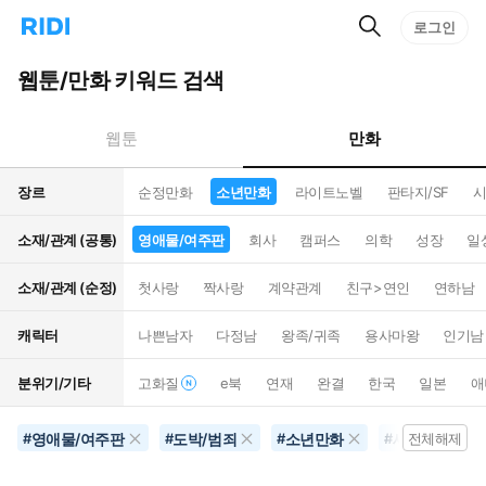
검
리
로그인
인
색
디
스
홈
턴
웹툰/만화 키워드 검색
으
트
로
검
이
색
만화
웹툰
동
장르
순정만화
소년만화
라이트노벨
판타지/SF
시
소재/관계 (공통)
영애물/여주판
회사
캠퍼스
의학
성장
일
소재/관계 (순정)
첫사랑
짝사랑
계약관계
친구>연인
연하남
캐릭터
나쁜남자
다정남
왕족/귀족
용사마왕
인기남
분위기/기타
고화질
e북
연재
완결
한국
일본
애
영애물/여주판
도박/범죄
소년만화
세계멸망
#
#
#
#
전체해제