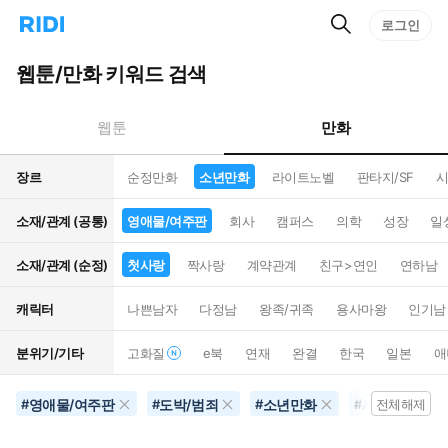
검
리
로그인
인
색
디
스
홈
턴
웹툰/만화 키워드 검색
으
트
로
검
이
색
만화
웹툰
동
장르
순정만화
소년만화
라이트노벨
판타지/SF
시
소재/관계 (공통)
영애물/여주판
회사
캠퍼스
의학
성장
일
소재/관계 (순정)
첫사랑
짝사랑
계약관계
친구>연인
연하남
캐릭터
나쁜남자
다정남
왕족/귀족
용사마왕
인기남
분위기/기타
고화질
e북
연재
완결
한국
일본
애
영애물/여주판
도박/범죄
소년만화
세계멸망
#
#
#
#
전체해제