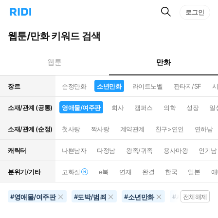
검
리
로그인
인
색
디
스
홈
턴
웹툰/만화 키워드 검색
으
트
로
검
이
색
만화
웹툰
동
장르
순정만화
소년만화
라이트노벨
판타지/SF
시
소재/관계 (공통)
영애물/여주판
회사
캠퍼스
의학
성장
일
소재/관계 (순정)
첫사랑
짝사랑
계약관계
친구>연인
연하남
캐릭터
나쁜남자
다정남
왕족/귀족
용사마왕
인기남
분위기/기타
고화질
e북
연재
완결
한국
일본
애
영애물/여주판
도박/범죄
소년만화
세계멸망
#
#
#
#
전체해제