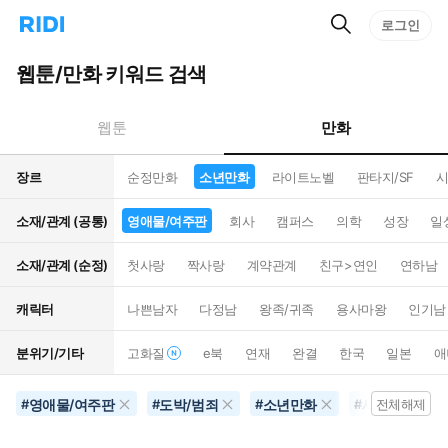
검
리
로그인
인
색
디
스
홈
턴
웹툰/만화 키워드 검색
으
트
로
검
이
색
만화
웹툰
동
장르
순정만화
소년만화
라이트노벨
판타지/SF
시
소재/관계 (공통)
영애물/여주판
회사
캠퍼스
의학
성장
일
소재/관계 (순정)
첫사랑
짝사랑
계약관계
친구>연인
연하남
캐릭터
나쁜남자
다정남
왕족/귀족
용사마왕
인기남
분위기/기타
고화질
e북
연재
완결
한국
일본
애
영애물/여주판
도박/범죄
소년만화
세계멸망
#
#
#
#
전체해제