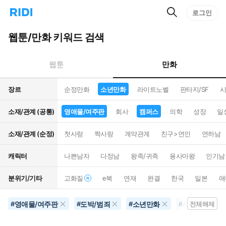
검
리
로그인
인
색
디
스
홈
턴
웹툰/만화 키워드 검색
으
트
로
검
이
색
만화
웹툰
동
장르
순정만화
소년만화
라이트노벨
판타지/SF
시
소재/관계 (공통)
영애물/여주판
회사
캠퍼스
의학
성장
일
소재/관계 (순정)
첫사랑
짝사랑
계약관계
친구>연인
연하남
캐릭터
나쁜남자
다정남
왕족/귀족
용사마왕
인기남
분위기/기타
고화질
e북
연재
완결
한국
일본
애
영애물/여주판
도박/범죄
소년만화
세계멸망
#
#
#
#
전체해제