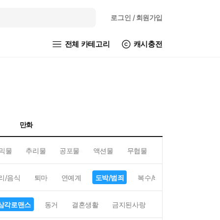
로그인
/ 회원가입
전체 카테고리
캐시충전
만화
믹물
추리물
공포물
액션물
무협물
GL/백합
리/음식
퇴마
연예계
도박/범죄
복수/배신
현대배경
삼각로맨스
동거
결혼생활
금지된사랑
하렘
역하렘