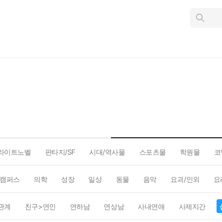
인
스
턴
트
검
색
라이트노벨
판타지/SF
시대/역사물
스포츠물
학원물
코
캠퍼스
의학
성장
일상
동물
음악
요괴/인외
요
관계
친구>연인
연하남
연상남
사내연애
사제지간