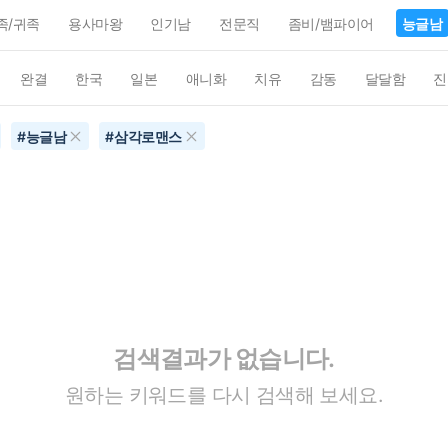
족/귀족
용사마왕
인기남
전문직
좀비/뱀파이어
능글남
완결
한국
일본
애니화
치유
감동
달달함
진
#
능글남
#
삼각로맨스
검색결과가 없습니다.
원하는 키워드를 다시 검색해 보세요.