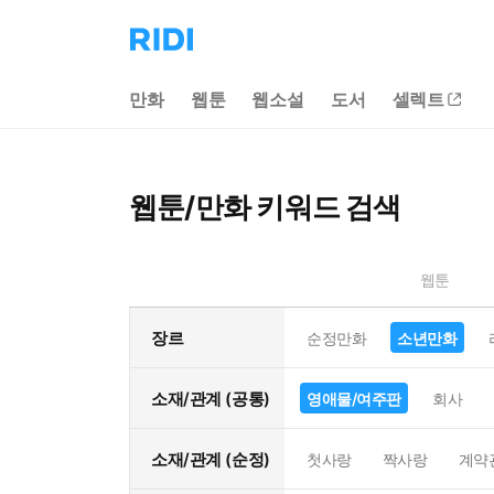
리
디
홈
만화
웹툰
웹소설
도서
셀렉트
으
로
이
동
웹툰/만화 키워드 검색
웹툰
장르
순정만화
소년만화
소재/관계 (공통)
영애물/여주판
회사
소재/관계 (순정)
첫사랑
짝사랑
계약