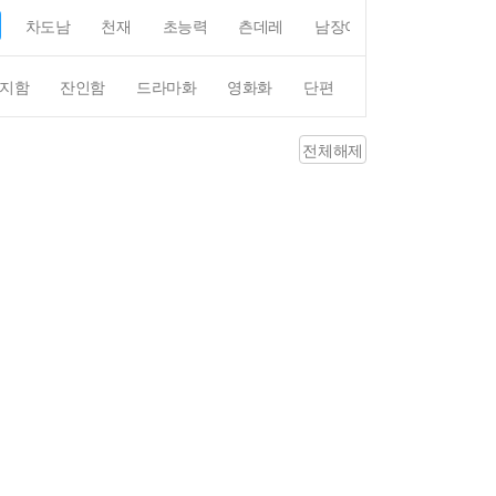
차도남
천재
초능력
츤데레
남장여자
여장남자
지함
잔인함
드라마화
영화화
단편
4컷만화
평점4
전체해제