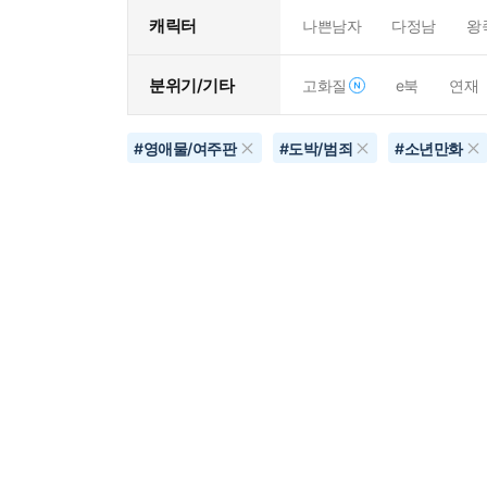
캐릭터
나쁜남자
다정남
왕
분위기/기타
고화질
e북
연재
#
영애물/여주판
#
도박/범죄
#
소년만화