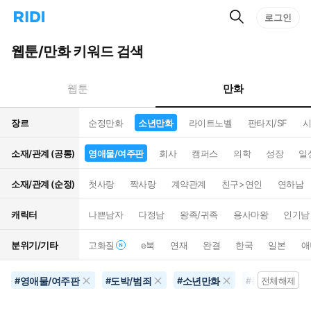
검
리
로그인
인
색
디
스
홈
턴
웹툰/만화 키워드 검색
으
트
로
검
이
색
만화
웹툰
동
장르
순정만화
소년만화
라이트노벨
판타지/SF
시
소재/관계 (공통)
영애물/여주판
회사
캠퍼스
의학
성장
일
소재/관계 (순정)
첫사랑
짝사랑
계약관계
친구>연인
연하남
캐릭터
나쁜남자
다정남
왕족/귀족
용사마왕
인기남
분위기/기타
고화질
e북
연재
완결
한국
일본
애
영애물/여주판
도박/범죄
소년만화
능글남
#
#
#
#
전체해제
#