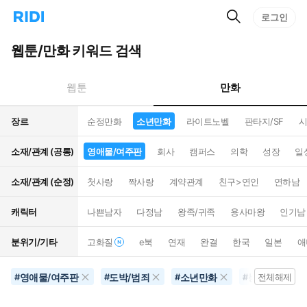
검
리
로그인
인
색
디
스
홈
턴
웹툰/만화 키워드 검색
으
트
로
검
이
색
만화
웹툰
동
장르
순정만화
소년만화
라이트노벨
판타지/SF
시
소재/관계 (공통)
영애물/여주판
회사
캠퍼스
의학
성장
일
소재/관계 (순정)
첫사랑
짝사랑
계약관계
친구>연인
연하남
캐릭터
나쁜남자
다정남
왕족/귀족
용사마왕
인기남
분위기/기타
고화질
e북
연재
완결
한국
일본
애
영애물/여주판
도박/범죄
소년만화
능글남
#
#
#
#
전체해제
#