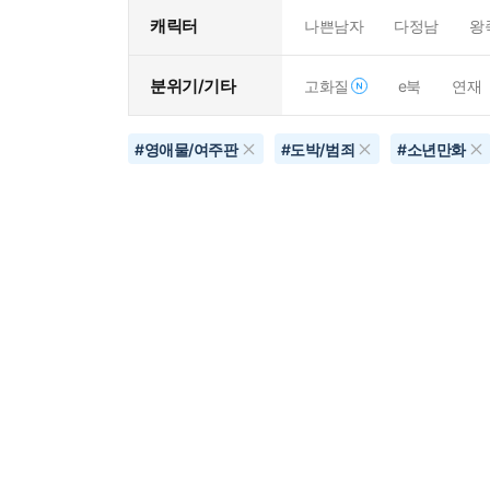
캐릭터
나쁜남자
다정남
왕
분위기/기타
고화질
e북
연재
#
영애물/여주판
#
도박/범죄
#
소년만화