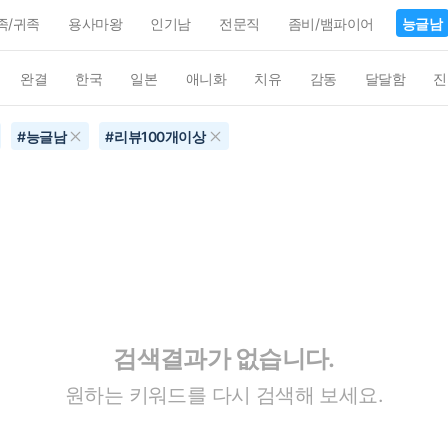
족/귀족
용사마왕
인기남
전문직
좀비/뱀파이어
능글남
완결
한국
일본
애니화
치유
감동
달달함
진
#
능글남
#
리뷰100개이상
검색결과가 없습니다.
원하는 키워드를 다시 검색해 보세요.