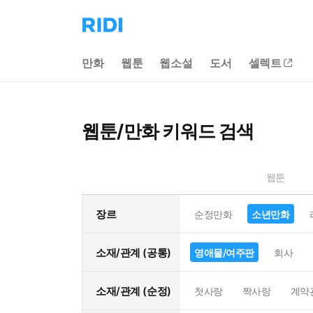
리
디
홈
만화
웹툰
웹소설
도서
셀렉트
으
로
이
동
웹툰/만화 키워드 검색
웹툰
장르
순정만화
소년만화
소재/관계 (공통)
영애물/여주판
회사
소재/관계 (순정)
첫사랑
짝사랑
계약