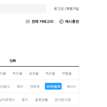
로그인
/ 회원가입
전체 카테고리
캐시충전
만화
믹물
추리물
공포물
액션물
무협물
GL/백합
리/음식
퇴마
연예계
도박/범죄
복수/배신
현대배경
삼각로맨스
동거
결혼생활
금지된사랑
하렘
역하렘