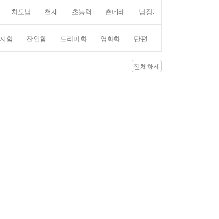
차도남
천재
초능력
츤데레
남장여자
여장남자
지함
잔인함
드라마화
영화화
단편
4컷만화
평점4
전체해제