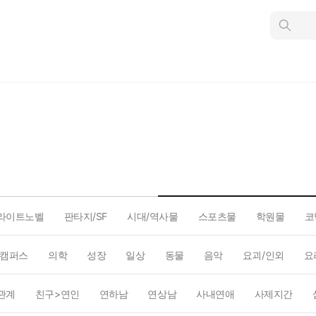
인
스
턴
트
검
색
라이트노벨
판타지/SF
시대/역사물
스포츠물
학원물
코
캠퍼스
의학
성장
일상
동물
음악
요괴/인외
요
관계
친구>연인
연하남
연상남
사내연애
사제지간