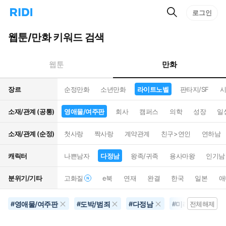
검
리
로그인
인
색
디
스
홈
턴
웹툰/만화 키워드 검색
으
트
로
검
이
색
만화
웹툰
동
장르
순정만화
소년만화
라이트노벨
판타지/SF
시
소재/관계 (공통)
영애물/여주판
회사
캠퍼스
의학
성장
일
소재/관계 (순정)
첫사랑
짝사랑
계약관계
친구>연인
연하남
캐릭터
나쁜남자
다정남
왕족/귀족
용사마왕
인기남
분위기/기타
고화질
e북
연재
완결
한국
일본
애
영애물/여주판
도박/범죄
다정남
미래배경
#
#
#
#
전체해제
#