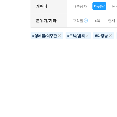
캐릭터
나쁜남자
다정남
왕
분위기/기타
고화질
e북
연재
#
영애물/여주판
#
도박/범죄
#
다정남