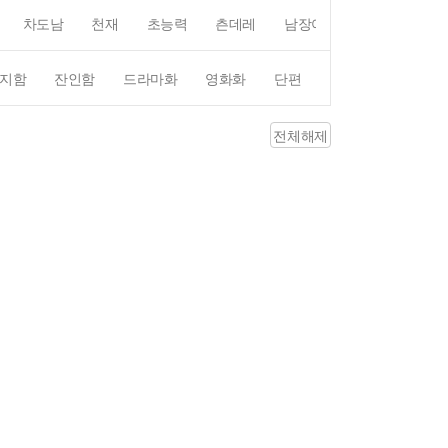
차도남
천재
초능력
츤데레
남장여자
여장남자
지함
잔인함
드라마화
영화화
단편
4컷만화
평점4
전체해제