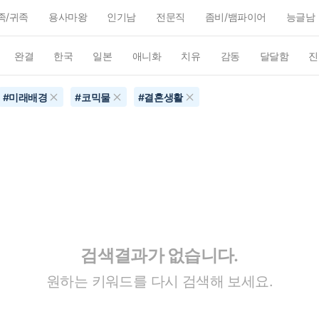
족/귀족
용사마왕
인기남
전문직
좀비/뱀파이어
능글남
완결
한국
일본
애니화
치유
감동
달달함
진
#
미래배경
#
코믹물
#
결혼생활
검색결과가 없습니다.
원하는 키워드를 다시 검색해 보세요.