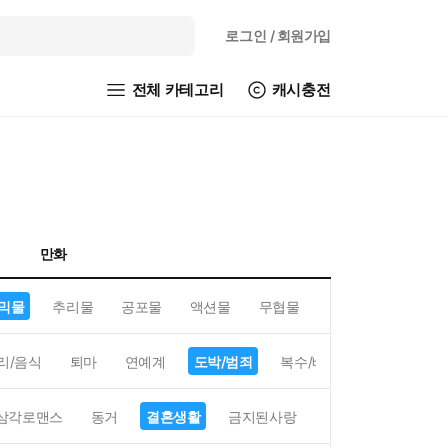
로그인
/ 회원가입
전체 카테고리
캐시충전
만화
믹물
추리물
공포물
액션물
무협물
GL/백합
리/음식
퇴마
연예계
도박/범죄
복수/배신
현대배경
삼각로맨스
동거
결혼생활
금지된사랑
하렘
역하렘