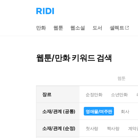
리
디
홈
만화
웹툰
웹소설
도서
셀렉트
으
로
이
동
웹툰/만화 키워드 검색
웹툰
장르
순정만화
소년만화
소재/관계 (공통)
영애물/여주판
회사
소재/관계 (순정)
첫사랑
짝사랑
계약