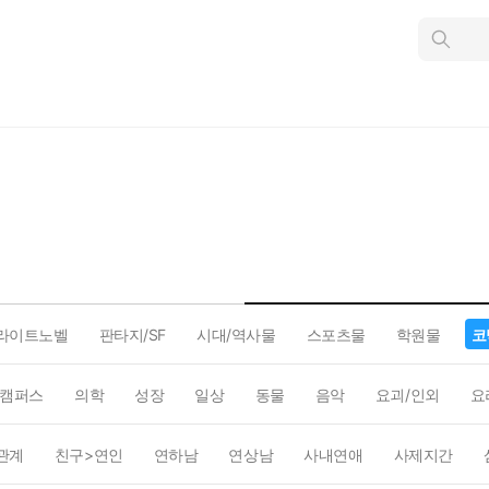
인
스
턴
트
검
색
라이트노벨
판타지/SF
시대/역사물
스포츠물
학원물
코
캠퍼스
의학
성장
일상
동물
음악
요괴/인외
요
관계
친구>연인
연하남
연상남
사내연애
사제지간