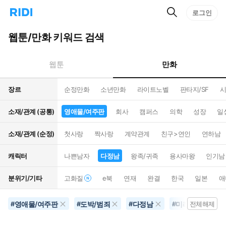
검
리
로그인
인
색
디
스
홈
턴
웹툰/만화 키워드 검색
으
트
로
검
이
색
만화
웹툰
동
장르
순정만화
소년만화
라이트노벨
판타지/SF
시
소재/관계 (공통)
영애물/여주판
회사
캠퍼스
의학
성장
일
소재/관계 (순정)
첫사랑
짝사랑
계약관계
친구>연인
연하남
캐릭터
나쁜남자
다정남
왕족/귀족
용사마왕
인기남
분위기/기타
고화질
e북
연재
완결
한국
일본
애
영애물/여주판
도박/범죄
다정남
미래배경
#
#
#
#
전체해제
#