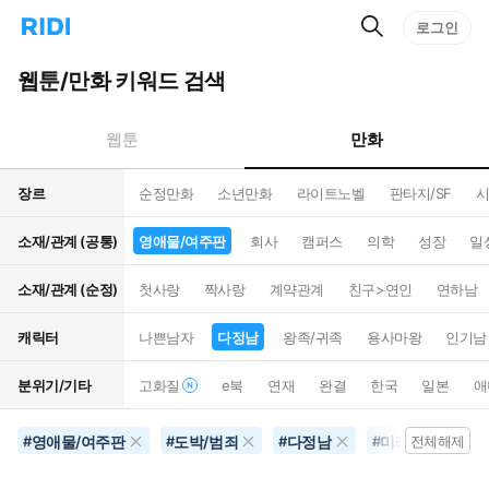
검
리
로그인
인
색
디
스
홈
턴
웹툰/만화 키워드 검색
으
트
로
검
이
색
만화
웹툰
동
장르
순정만화
소년만화
라이트노벨
판타지/SF
시
소재/관계 (공통)
영애물/여주판
회사
캠퍼스
의학
성장
일
소재/관계 (순정)
첫사랑
짝사랑
계약관계
친구>연인
연하남
캐릭터
나쁜남자
다정남
왕족/귀족
용사마왕
인기남
분위기/기타
고화질
e북
연재
완결
한국
일본
애
영애물/여주판
도박/범죄
다정남
미래배경
#
#
#
#
전체해제
#