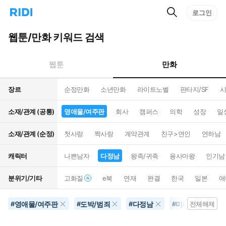
검
리
로그인
인
색
디
스
홈
턴
웹툰/만화 키워드 검색
으
트
로
검
이
색
만화
웹툰
동
장르
순정만화
소년만화
라이트노벨
판타지/SF
시
소재/관계 (공통)
영애물/여주판
회사
캠퍼스
의학
성장
일
소재/관계 (순정)
첫사랑
짝사랑
계약관계
친구>연인
연하남
캐릭터
나쁜남자
다정남
왕족/귀족
용사마왕
인기남
분위기/기타
고화질
e북
연재
완결
한국
일본
애
영애물/여주판
도박/범죄
다정남
미래배경
#
#
#
#
전체해제
#