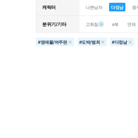
캐릭터
나쁜남자
다정남
왕
분위기/기타
고화질
e북
연재
#
영애물/여주판
#
도박/범죄
#
다정남