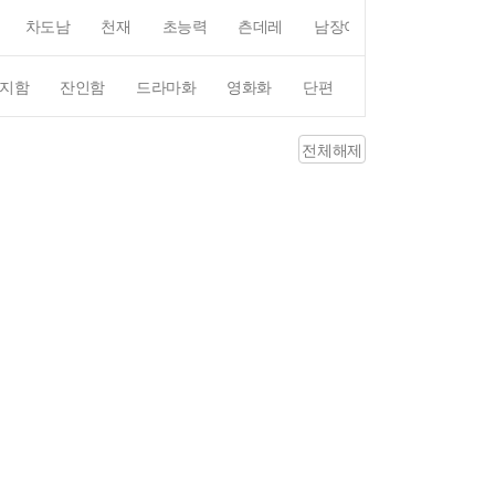
차도남
천재
초능력
츤데레
남장여자
여장남자
지함
잔인함
드라마화
영화화
단편
4컷만화
평점4
전체해제