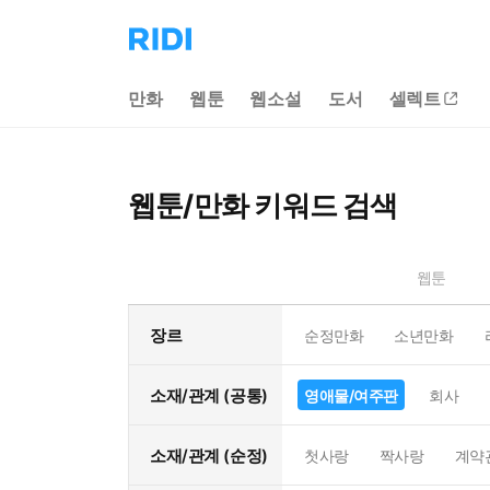
리
디
홈
만화
웹툰
웹소설
도서
셀렉트
으
로
이
동
웹툰/만화 키워드 검색
웹툰
장르
순정만화
소년만화
소재/관계 (공통)
영애물/여주판
회사
소재/관계 (순정)
첫사랑
짝사랑
계약