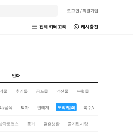
로그인
/ 회원가입
전체 카테고리
캐시충전
만화
믹물
추리물
공포물
액션물
무협물
GL/백합
리/음식
퇴마
연예계
도박/범죄
복수/배신
현대배경
삼각로맨스
동거
결혼생활
금지된사랑
하렘
역하렘