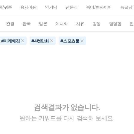
족/귀족
용사마왕
인기남
전문직
좀비/뱀파이어
능글남
완결
한국
일본
애니화
치유
감동
달달함
진
#
미래배경
#
4컷만화
#
스포츠물
검색결과가 없습니다.
원하는 키워드를 다시 검색해 보세요.