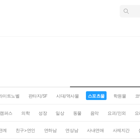
인
스
턴
트
검
색
라이트노벨
판타지/SF
시대/역사물
스포츠물
학원물
코
캠퍼스
의학
성장
일상
동물
음악
요괴/인외
요
관계
친구>연인
연하남
연상남
사내연애
사제지간