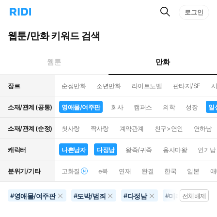
검
리
로그인
인
색
디
스
홈
턴
웹툰/만화 키워드 검색
으
트
로
검
이
색
만화
웹툰
동
장르
순정만화
소년만화
라이트노벨
판타지/SF
시
소재/관계 (공통)
영애물/여주판
회사
캠퍼스
의학
성장
일
소재/관계 (순정)
첫사랑
짝사랑
계약관계
친구>연인
연하남
캐릭터
나쁜남자
다정남
왕족/귀족
용사마왕
인기남
분위기/기타
고화질
e북
연재
완결
한국
일본
애
영애물/여주판
도박/범죄
다정남
미래배경
#
#
#
#
전체해제
#