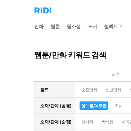
리
디
홈
만화
웹툰
웹소설
도서
셀렉트
으
로
이
동
웹툰/만화 키워드 검색
웹툰
장르
순정만화
소년만화
소재/관계 (공통)
영애물/여주판
회사
소재/관계 (순정)
첫사랑
짝사랑
계약