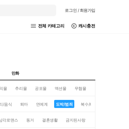
로그인
/ 회원가입
전체 카테고리
캐시충전
만화
믹물
추리물
공포물
액션물
무협물
GL/백합
리/음식
퇴마
연예계
도박/범죄
복수/배신
현대배경
삼각로맨스
동거
결혼생활
금지된사랑
하렘
역하렘