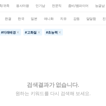
족/귀족
용사마왕
인기남
전문직
좀비/뱀파이어
능글남
완결
한국
일본
애니화
치유
감동
달달함
진
#
미래배경
#
고화질
#
초능력
검색결과가 없습니다.
원하는 키워드를 다시 검색해 보세요.