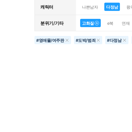
캐릭터
나쁜남자
다정남
왕
분위기/기타
고화질
e북
연재
#
영애물/여주판
#
도박/범죄
#
다정남