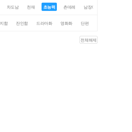
차도남
천재
초능력
츤데레
남장여자
여장남자
지함
잔인함
드라마화
영화화
단편
4컷만화
평점4
전체해제