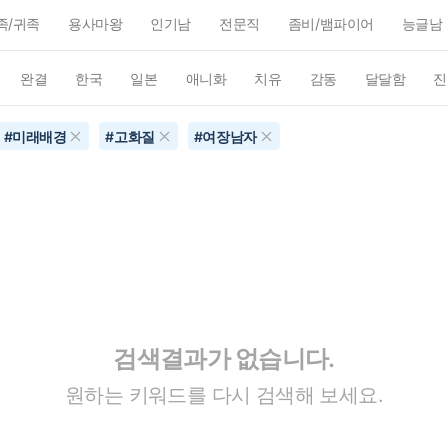
족/귀족
용사마왕
인기남
전문직
좀비/뱀파이어
능글남
완결
한국
일본
애니화
치유
감동
달달함
진
#
미래배경
#
고화질
#
여장남자
검색결과가 없습니다.
원하는 키워드를 다시 검색해 보세요.