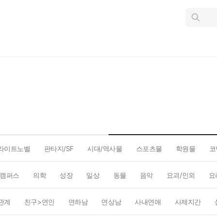
인
스
턴
트
검
색
라이트노벨
판타지/SF
시대/역사물
스포츠물
학원물
코
캠퍼스
의학
성장
일상
동물
음악
요괴/인외
요
관계
친구>연인
연하남
연상남
사내연애
사제지간