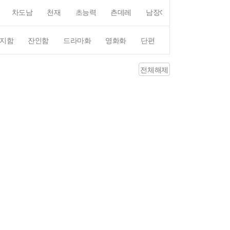
차도남
천재
초능력
츤데레
남장여자
여장남자
지함
잔인함
드라마화
영화화
단편
4컷만화
평점4
전체해제