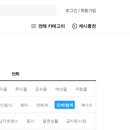
로그인
/ 회원가입
전체 카테고리
캐시충전
만화
믹물
추리물
공포물
액션물
무협물
GL/백합
리/음식
퇴마
연예계
도박/범죄
복수/배신
현대배경
삼각로맨스
동거
결혼생활
금지된사랑
하렘
역하렘