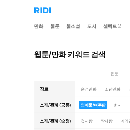
리
디
홈
만화
웹툰
웹소설
도서
셀렉트
으
로
이
동
웹툰/만화 키워드 검색
웹툰
장르
순정만화
소년만화
소재/관계 (공통)
영애물/여주판
회사
소재/관계 (순정)
첫사랑
짝사랑
계약