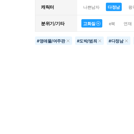
캐릭터
나쁜남자
다정남
왕
분위기/기타
고화질
e북
연재
#
영애물/여주판
#
도박/범죄
#
다정남